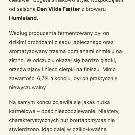
ciekawe i bogate smakowo style. Rozpocząłem
od saisona
Den Vilde Fætter
z browaru
Humleland.
Według producenta fermentowany był on
dzikimi drożdżami z sadu jabłecznego oraz
aromatyzowany trzema odmianami chmielu na
zimno. W odczuciu okazał się bardzo gładki,
orzeźwiający i nieco cierpki na finiszu. Mimo
zawartości 6,7% alkoholu, był on praktycznie
niewyczuwalny.
Na samym końcu pojawiła się jakaś nutka
karmelowa – dość niespodziewanie. Niestety,
charakterystycznych nut
brettanomyces
nie
stwierdzono. Idąc dalej w dziko-kwaśne