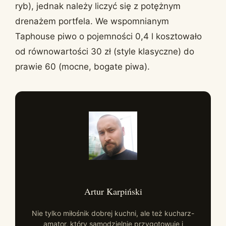
ryb), jednak należy liczyć się z potężnym
drenażem portfela. We wspomnianym
Taphouse piwo o pojemności 0,4 l kosztowało
od równowartości 30 zł (style klasyczne) do
prawie 60 (mocne, bogate piwa).
Artur Karpiński
Nie tylko miłośnik dobrej kuchni, ale też kucharz-
amator, który samodzielnie przygotowuje i