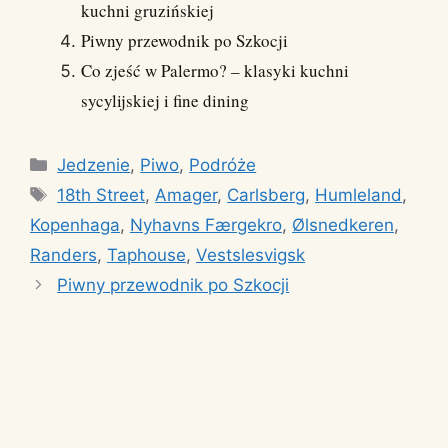
kuchni gruzińskiej
Piwny przewodnik po Szkocji
Co zjeść w Palermo? – klasyki kuchni
sycylijskiej i fine dining
Kategorie
Jedzenie
,
Piwo
,
Podróże
Tagi
18th Street
,
Amager
,
Carlsberg
,
Humleland
,
Kopenhaga
,
Nyhavns Færgekro
,
Ølsnedkeren
,
Randers
,
Taphouse
,
Vestslesvigsk
Piwny przewodnik po Szkocji