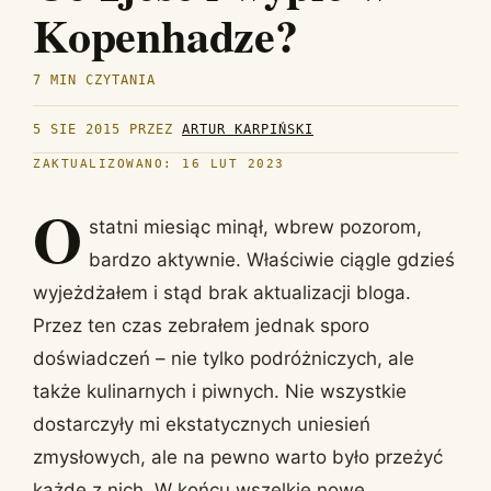
Kopenhadze?
7 MIN CZYTANIA
5 SIE 2015
PRZEZ
ARTUR KARPIŃSKI
ZAKTUALIZOWANO: 16 LUT 2023
O
statni miesiąc minął, wbrew pozorom,
bardzo aktywnie. Właściwie ciągle gdzieś
wyjeżdżałem i stąd brak aktualizacji bloga.
Przez ten czas zebrałem jednak sporo
doświadczeń – nie tylko podróżniczych, ale
także kulinarnych i piwnych. Nie wszystkie
dostarczyły mi ekstatycznych uniesień
zmysłowych, ale na pewno warto było przeżyć
każde z nich. W końcu wszelkie nowe