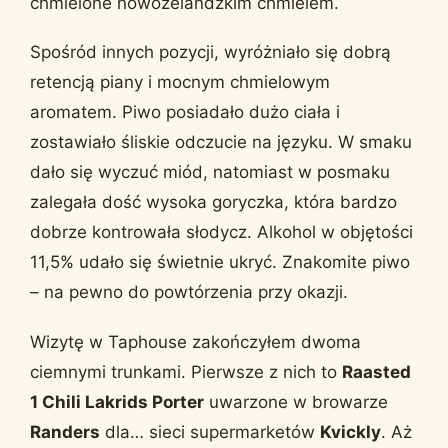
chmielone nowozelandzkim chmielem.
Spośród innych pozycji, wyróżniało się dobrą
retencją piany i mocnym chmielowym
aromatem. Piwo posiadało dużo ciała i
zostawiało śliskie odczucie na języku. W smaku
dało się wyczuć miód, natomiast w posmaku
zalegała dość wysoka goryczka, która bardzo
dobrze kontrowała słodycz. Alkohol w objętości
11,5% udało się świetnie ukryć. Znakomite piwo
– na pewno do powtórzenia przy okazji.
Wizytę w Taphouse zakończyłem dwoma
ciemnymi trunkami. Pierwsze z nich to
Raasted
1 Chili Lakrids Porter
uwarzone w browarze
Randers
dla… sieci supermarketów
Kvickly
. Aż