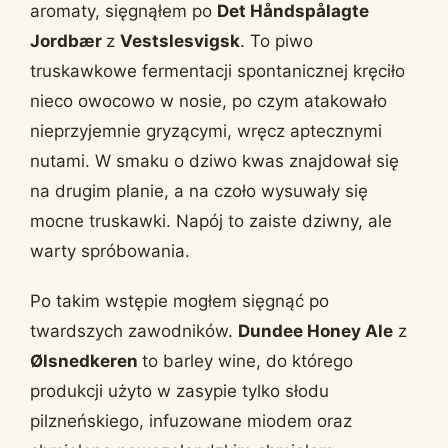
aromaty, sięgnąłem po
Det Håndspålagte
Jordbær
z
Vestslesvigsk
. To piwo
truskawkowe fermentacji spontanicznej kręciło
nieco owocowo w nosie, po czym atakowało
nieprzyjemnie gryzącymi, wręcz aptecznymi
nutami. W smaku o dziwo kwas znajdował się
na drugim planie, a na czoło wysuwały się
mocne truskawki. Napój to zaiste dziwny, ale
warty spróbowania.
Po takim wstępie mogłem sięgnąć po
twardszych zawodników.
Dundee Honey Ale
z
Ølsnedkeren
to barley wine, do którego
produkcji użyto w zasypie tylko słodu
pilzneńskiego, infuzowane miodem oraz