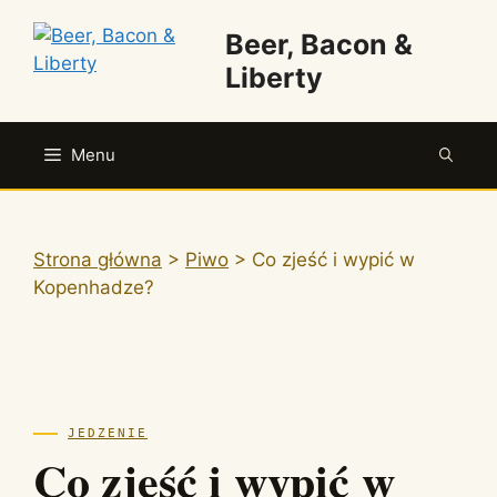
Przejdź
Beer, Bacon &
do
treści
Liberty
Menu
Strona główna
>
Piwo
>
Co zjeść i wypić w
Kopenhadze?
JEDZENIE
Co zjeść i wypić w