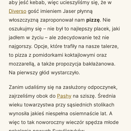
aby jeść kebab, więc ucieszyliśmy się, że w
Diverso
gość imieniem Jaser płynną
włoszczyzną zaproponował nam
pizzę
. Nie
oszukujmy się – nie był to najlepszy placek, jaki
jadłem w życiu – ale zdecydowanie też nie
najgorszy. Opcje, które trafiły na nasze talerze,
to pizza z pomidorkami koktajlowymi oraz
mozzarellą, a także propozycja bakłażanowa.
Na pierwszy głód wystarczyło.
Zanim udaliśmy się na zasłużony odpoczynek,
zajrzeliśmy obok do
Pashy
na sziszę. Średnia
wieku towarzystwa przy sąsiednich stolikach
wynosiła jakieś niespełna osiemnaście lat. A
więc to tak noworoczny wieczór spędza młode
pokolenie nowych Sycylijczyków…