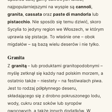
najpopularniejszymi na wyspie są
cannoli
,
granita
,
cassata
oraz
paste di mandorla
lub
pistacchio
. Nie sposób się temu dziwić, skoro
Sycylia to jedyny region we Włoszech, w którym
uprawia się pistacje. To właśnie one – obok
migdałów – są bazą wielu deserów i nie tylko.
Granita
Z
granitą
– lub produktami granitopodobnymi –
myślę zetknął się każdy nad polskim morzem, a
ostatnio także – niestety – na festiwalach piwa.
Jest to rodzaj półpłynnego deseru,
składającego się z drobno pokruszonego lodu,
wody, cukru oraz soków lub syropów
owocowych, a także innych dodatków. W