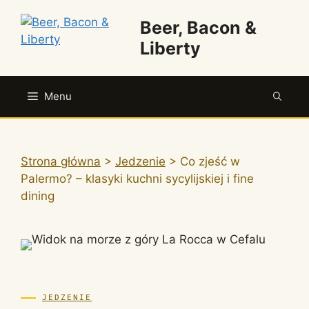
Przejdź
Beer, Bacon &
do
treści
Liberty
Menu
Strona główna
>
Jedzenie
>
Co zjeść w
Palermo? – klasyki kuchni sycylijskiej i fine
dining
JEDZENIE