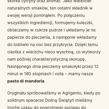
skórka cytryny oraz aromat. Jako wielbiciel
naturalnych smaków, ten ostatni składnik w
swojej wersji pominąłem. Po połączeniu
wszystkich ingrediencji, formujemy kuleczki,
obtaczamy w cukrze pudrze i układamy je na
papierze do pieczenia, a następnie wkładamy
do lodówki na noc bez przykrycia. Dzięki temu
ciastka z wierzchu nieco wyschną, co wytworzy
nam później charakterystyczną skorupę.
Następnego dnia pieczemy smakołyki przez 12
minut w 180 stopniach i voila – mamy nasze
paste di mandorla
.
Oryginału spróbowaliśmy w Agrigento, kiedy po
solidnym spacerze Doliną Świątyń mieliśmy
trochę czasu do powrotnego pociągu do