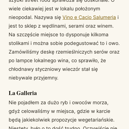
szybki street food sprawdza się doskonale. O
wiele ciekawiej jest w lokalu położonym
nieopodal. Nazywa się
Vino e Cacio Salumeria
i
jest to sklep z wędlinami, serami oraz winem.
Na szczęście miejsce to dysponuje kilkoma
stolikami i można sobie podegustować to i owo.
Zamówiliśmy deskę rzemieślniczych serów oraz
po lampce lokalnego wina, co sprawiło, że
chłodnawy styczniowy wieczór stał się
niebywale przyjemny.
La Galleria
Nie pojadłem za dużo ryb i owoców morza,
gdyż celowaliśmy w miejsca, gdzie w karcie
będą jakiekolwiek propozycje wegetariańskie.
Niestety, było o to dość trudno. Oczywiście nie