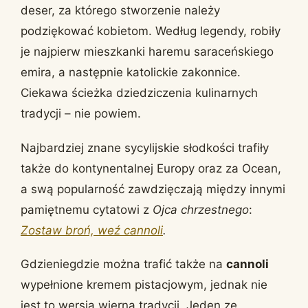
deser, za którego stworzenie należy
podziękować kobietom. Według legendy, robiły
je najpierw mieszkanki haremu saraceńskiego
emira, a następnie katolickie zakonnice.
Ciekawa ścieżka dziedziczenia kulinarnych
tradycji – nie powiem.
Najbardziej znane sycylijskie słodkości trafiły
także do kontynentalnej Europy oraz za Ocean,
a swą popularność zawdzięczają między innymi
pamiętnemu cytatowi z
Ojca chrzestnego
:
Zostaw broń, weź cannoli
.
Gdzieniegdzie można trafić także na
cannoli
wypełnione kremem pistacjowym, jednak nie
jest to wersja wierna tradycji. Jeden ze