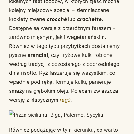
lokalnych fast foodów, w których zjeść można
kolejny miejscowy specjał – ziemniaczane
krokiety zwane
crocchè
lub
crochette
.
Dostępne są wersje z przeróżnym farszem –
zarówno mięsnym, jak i wegetariańskim.
Również w tego typu przybytkach dostaniemy
pyszne
arancini
, czyli ryżowe kulki robione
według tradycji z pozostałego z poprzedniego
dnia risotto. Ryż faszeruje się wszystkim, co
wpadnie pod rękę, formuje kulki, panieruje i
smaży na głębokim oleju. Polecam zwłaszcza
wersję z klasycznym
ragù
.
Również podążając w tym kierunku, co warto