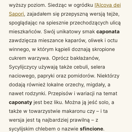
wyższy poziom. Siedząc w ogródku
l’Alcova dei
Sapori
, zajadałem się przepyszną wersją tejże,
spoglądając na spiesznie przechodzących ulicą
mieszkańców. Swój unikatowy smak
caponata
zawdzięcza mieszance kaparów, oliwek i octu
winnego, w którym kąpieli doznają skropione
cukrem warzywa. Oprócz bakłażanów,
Sycylijczycy używają także cebuli, selera
naciowego, papryki oraz pomidorów. Niektórzy
dodają również lokalne orzechy, migdały, a
nawet rodzynki. Przepisów i wariacji na temat
caponaty
jest bez liku. Można ją jeść solo, a
także w towarzystwie makaronu czy – i ta
wersja jest tą najbardziej prawilną – z
sycylijskim chlebem o nazwie
sfincione
.