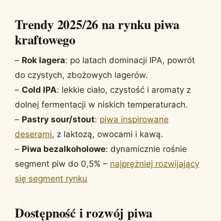
Trendy 2025/26 na rynku piwa
kraftowego
–
Rok lagera
: po latach dominacji IPA, powrót
do czystych, zbożowych lagerów.
–
Cold IPA
: lekkie ciało, czystość i aromaty z
dolnej fermentacji w niskich temperaturach.
–
Pastry sour/stout
:
piwa inspirowane
deserami
, z laktozą, owocami i kawą.
–
Piwa bezalkoholowe
: dynamicznie rośnie
segment piw do 0,5% –
najprężniej rozwijający
się segment rynku
Dostępność i rozwój piwa