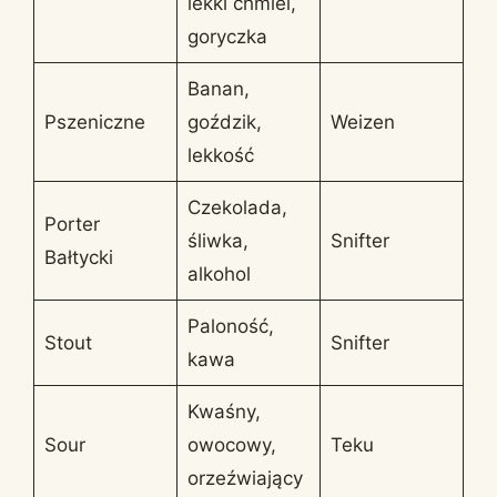
lekki chmiel,
goryczka
Banan,
Pszeniczne
goździk,
Weizen
lekkość
Czekolada,
Porter
śliwka,
Snifter
Bałtycki
alkohol
Paloność,
Stout
Snifter
kawa
Kwaśny,
Sour
owocowy,
Teku
orzeźwiający