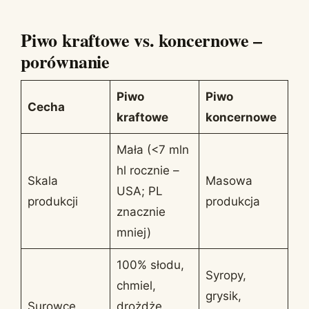
Piwo kraftowe vs. koncernowe –
porównanie
Piwo
Piwo
Cecha
kraftowe
koncernowe
Mała (<7 mln
hl rocznie –
Skala
Masowa
USA; PL
produkcji
produkcja
znacznie
mniej)
100% słodu,
Syropy,
chmiel,
grysik,
Surowce
drożdże,