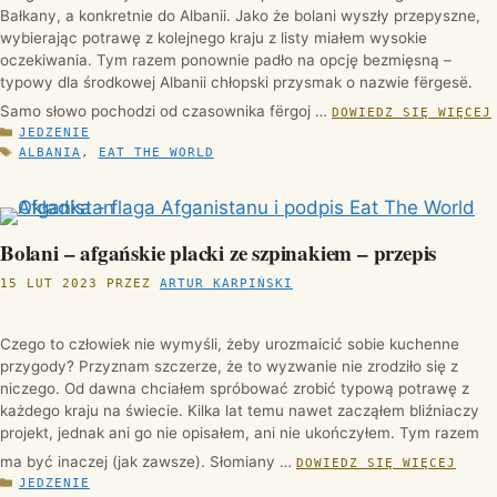
Bałkany, a konkretnie do Albanii. Jako że bolani wyszły przepyszne,
wybierając potrawę z kolejnego kraju z listy miałem wysokie
oczekiwania. Tym razem ponownie padło na opcję bezmięsną –
typowy dla środkowej Albanii chłopski przysmak o nazwie fërgesë.
Samo słowo pochodzi od czasownika fërgoj …
DOWIEDZ SIĘ WIĘCEJ
KATEGORIE
JEDZENIE
TAGI
ALBANIA
,
EAT THE WORLD
Bolani – afgańskie placki ze szpinakiem – przepis
15 LUT 2023
PRZEZ
ARTUR KARPIŃSKI
Czego to człowiek nie wymyśli, żeby urozmaicić sobie kuchenne
przygody? Przyznam szczerze, że to wyzwanie nie zrodziło się z
niczego. Od dawna chciałem spróbować zrobić typową potrawę z
każdego kraju na świecie. Kilka lat temu nawet zacząłem bliźniaczy
projekt, jednak ani go nie opisałem, ani nie ukończyłem. Tym razem
ma być inaczej (jak zawsze). Słomiany …
DOWIEDZ SIĘ WIĘCEJ
KATEGORIE
JEDZENIE