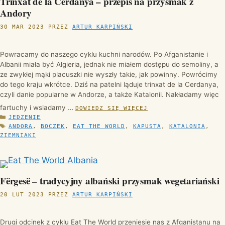
Trinxat de la Cerdanya – przepis na przysmak z
Andory
30 MAR 2023
PRZEZ
ARTUR KARPIŃSKI
Powracamy do naszego cyklu kuchni narodów. Po Afganistanie i
Albanii miała być Algieria, jednak nie miałem dostępu do semoliny, a
ze zwykłej mąki placuszki nie wyszły takie, jak powinny. Powrócimy
do tego kraju wkrótce. Dziś na patelni ląduje trinxat de la Cerdanya,
czyli danie popularne w Andorze, a także Katalonii. Nakładamy więc
fartuchy i wsiadamy …
DOWIEDZ SIĘ WIĘCEJ
KATEGORIE
JEDZENIE
TAGI
ANDORA
,
BOCZEK
,
EAT THE WORLD
,
KAPUSTA
,
KATALONIA
,
ZIEMNIAKI
Fërgesë – tradycyjny albański przysmak wegetariański
20 LUT 2023
PRZEZ
ARTUR KARPIŃSKI
Drugi odcinek z cyklu Eat The World przeniesie nas z Afganistanu na