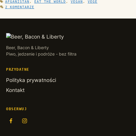
TAGI
AFGANISTAN
,
EAT THE WORLD
,
VEGAN
,
VEGE
2 KOMENTARZE
Beer, Bacon & Liberty
Piwo, jedzenie i podróże - bez filtra
PRZYDATNE
Polityka prywatności
Kontakt
OBSERWUJ