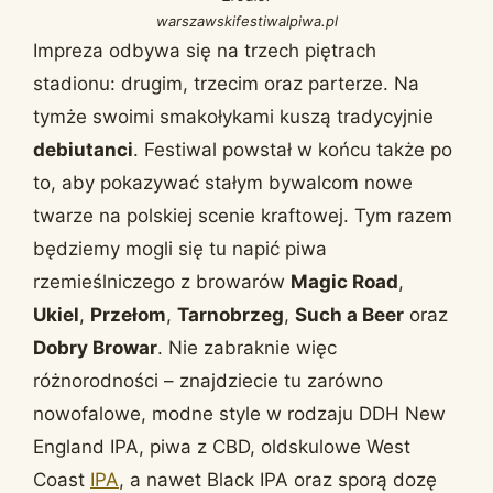
warszawskifestiwalpiwa.pl
Impreza odbywa się na trzech piętrach
stadionu: drugim, trzecim oraz parterze. Na
tymże swoimi smakołykami kuszą tradycyjnie
debiutanci
. Festiwal powstał w końcu także po
to, aby pokazywać stałym bywalcom nowe
twarze na polskiej scenie kraftowej. Tym razem
będziemy mogli się tu napić piwa
rzemieślniczego z browarów
Magic Road
,
Ukiel
,
Przełom
,
Tarnobrzeg
,
Such a Beer
oraz
Dobry Browar
. Nie zabraknie więc
różnorodności – znajdziecie tu zarówno
nowofalowe, modne style w rodzaju DDH New
England IPA, piwa z CBD, oldskulowe West
Coast
IPA
, a nawet Black IPA oraz sporą dozę