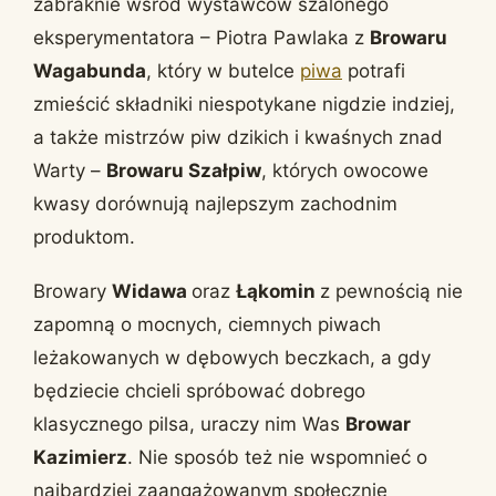
zabraknie wśród wystawców szalonego
eksperymentatora – Piotra Pawlaka z
Browaru
Wagabunda
, który w butelce
piwa
potrafi
zmieścić składniki niespotykane nigdzie indziej,
a także mistrzów piw dzikich i kwaśnych znad
Warty –
Browaru Szałpiw
, których owocowe
kwasy dorównują najlepszym zachodnim
produktom.
Browary
Widawa
oraz
Łąkomin
z pewnością nie
zapomną o mocnych, ciemnych piwach
leżakowanych w dębowych beczkach, a gdy
będziecie chcieli spróbować dobrego
klasycznego pilsa, uraczy nim Was
Browar
Kazimierz
. Nie sposób też nie wspomnieć o
najbardziej zaangażowanym społecznie