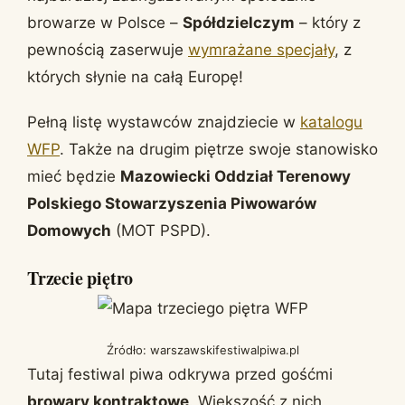
browarze w Polsce –
Spółdzielczym
– który z
pewnością zaserwuje
wymrażane specjały
, z
których słynie na całą Europę!
Pełną listę wystawców znajdziecie w
katalogu
WFP
. Także na drugim piętrze swoje stanowisko
mieć będzie
Mazowiecki Oddział Terenowy
Polskiego Stowarzyszenia Piwowarów
Domowych
(MOT PSPD).
Trzecie piętro
Źródło: warszawskifestiwalpiwa.pl
Tutaj festiwal piwa odkrywa przed gośćmi
browary kontraktowe
. Większość z nich