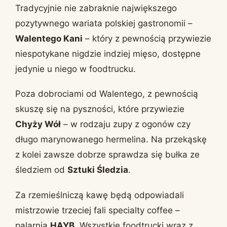
Tradycyjnie nie zabraknie największego
pozytywnego wariata polskiej gastronomii –
Walentego Kani
– który z pewnością przywiezie
niespotykane nigdzie indziej mięso, dostępne
jedynie u niego w foodtrucku.
Poza dobrociami od Walentego, z pewnością
skuszę się na pyszności, które przywiezie
Chyży Wół
– w rodzaju zupy z ogonów czy
długo marynowanego hermelina. Na przekąskę
z kolei zawsze dobrze sprawdza się bułka ze
śledziem od
Sztuki Śledzia
.
Za rzemieślniczą kawę będą odpowiadali
mistrzowie trzeciej fali specialty coffee –
palarnia
HAYB
. Wszystkie foodtrucki wraz z