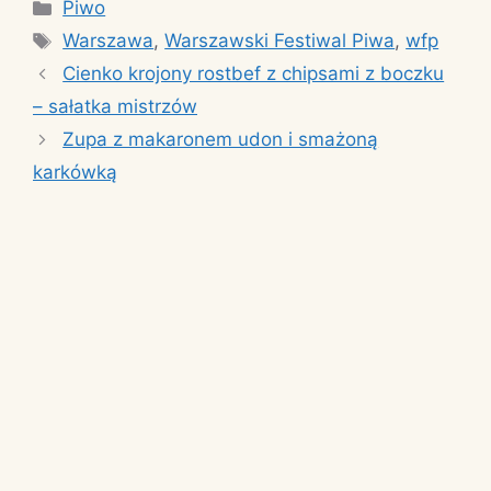
Kategorie
Piwo
Tagi
Warszawa
,
Warszawski Festiwal Piwa
,
wfp
Cienko krojony rostbef z chipsami z boczku
– sałatka mistrzów
Zupa z makaronem udon i smażoną
karkówką