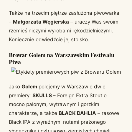
Także na trzecim piętrze zasłużona piwowarka
–
Małgorzata Węgierska
– uraczy Was swoimi
rzemieślniczymi wyrobami rękodzielniczymi.
Koniecznie odwiedźcie jej stoisko.
Browar Golem na Warszawskim Festiwalu
Piwa
Jako
Golem
polejemy w Warszawie dwie
premiery:
SKULLS
– Foreign Extra Stout o
mocno palonym, wytrawnym i gorzkim
charakterze, a także
BLACK DAHLIA
– rasowe
Black IPA z wyraźnymi nutami prażonego
słonecznika i cytrusowo-ziemistych chmieli.