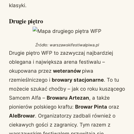
klasyki.
Drugie piętro
Źródło: warszawskifestiwalpiwa.pl
Drugie piętro WFP to zazwyczaj najbardziej
oblegana i największa arena festiwalu –
okupowana przez
weteranów
piwa
rzemieślniczego i
browary stacjonarne
. To tu
możecie szukać choćby – jak co roku kuszącego
Samcem Alfa –
Browaru Artezan
, a także
pionierów polskiego kraftu:
Browar Pinta
oraz
AleBrowar
. Organizatorzy zadbali również o
ciekawych gości z zagranicy. Tym razem z
warszawskim festiwalem przywitają się