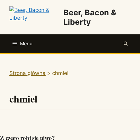
Przejdź
Beer, Bacon &
do
treści
Liberty
Menu
Strona główna
>
chmiel
chmiel
Z czego robi się piwo?