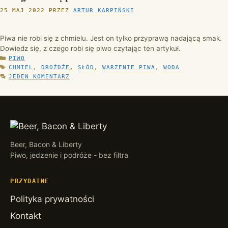
25 MAJ 2022
PRZEZ
ARTUR KARPIŃSKI
Piwa nie robi się z chmielu. Jest on tylko przyprawą nadającą smak.
Dowiedz się, z czego robi się piwo czytając ten artykuł.
KATEGORIE
PIWO
TAGI
CHMIEL
,
DROŻDŻE
,
SŁÓD
,
WARZENIE PIWA
,
WODA
JEDEN KOMENTARZ
Beer, Bacon & Liberty
Piwo, jedzenie i podróże - bez filtra
PRZYDATNE
Polityka prywatności
Kontakt