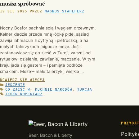
musisz spróbować
19 SIE 2025
PRZEZ
MAGNUS STAHLHERZ
Nocny Bosfor pachnie solą i węglem drzewnym.
Kelner kładzie przede mną łódkę pide, sąsiad
zawija lahmacun z cytryną i pietruszką, a na
małych talerzykach migocze meze. Jeśli
zastanawiasz się co zjeść w Turcji, zacznij od
rytuałów: dzielenie, zawijanie, maczanie. W tym
kraju jada się gestem – i pamięta podróże
smakiem. Meze – małe talerzyki, wielkie …
DOWIEDZ SIĘ WIĘCEJ
KATEGORIE
JEDZENIE
TAGI
CO ZJEŚĆ W
,
KUCHNIE NARODÓW
,
TURCJA
JEDEN KOMENTARZ
PRZYDA
Polityk
Beer, Bacon & Liberty