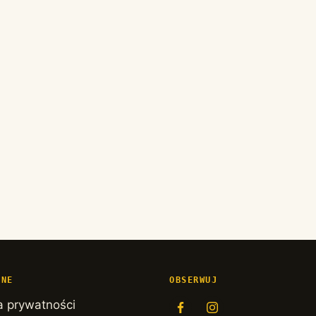
TNE
OBSERWUJ
a prywatności