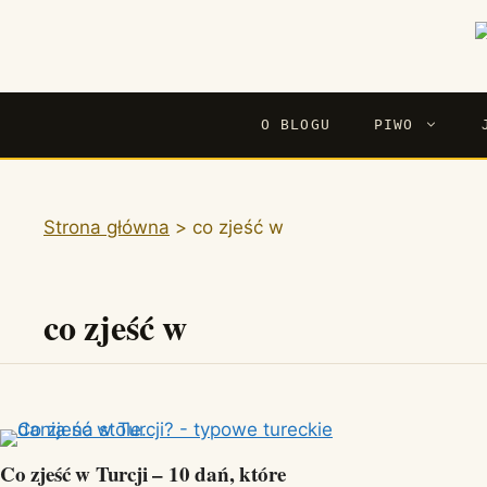
Przejdź
do
treści
O BLOGU
PIWO
Strona główna
>
co zjeść w
co zjeść w
Co zjeść w Turcji – 10 dań, które