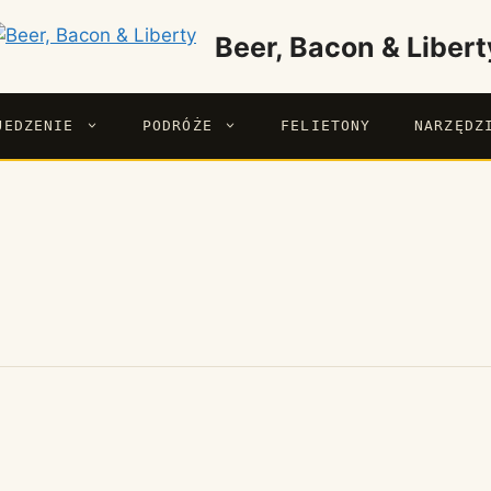
Beer, Bacon & Libert
JEDZENIE
PODRÓŻE
FELIETONY
NARZĘDZ